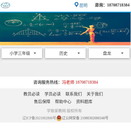
咨询：18708718384
昆明
小学三年级
历史
盘龙
咨询服务热线：
冯老师 18708718384
教员必读
学员必读
联系我们
关于我们
售后保障
帮助中心
资料题库
学致家教网 版权所有
辽ICP备2021002800号
辽公网安备 21080302000348号