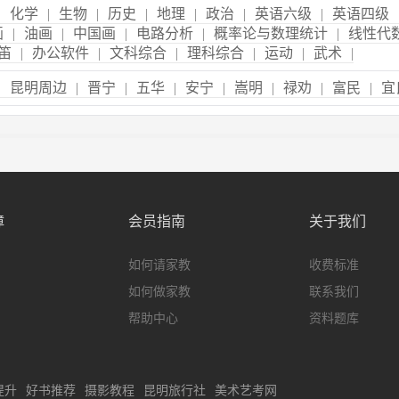
|
化学
|
生物
|
历史
|
地理
|
政治
|
英语六级
|
英语四级
画
|
油画
|
中国画
|
电路分析
|
概率论与数理统计
|
线性代
笛
|
办公软件
|
文科综合
|
理科综合
|
运动
|
武术
|
|
昆明周边
|
晋宁
|
五华
|
安宁
|
嵩明
|
禄劝
|
富民
|
宜
障
会员指南
关于我们
如何请家教
收费标准
如何做家教
联系我们
帮助中心
资料题库
提升
好书推荐
摄影教程
昆明旅行社
美术艺考网