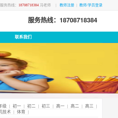
服务热线：
18708718384
冯老师
|
教师注册
|
教师/学员登录
服务热线：18708718384
联系我们
年级
|
初一
|
初二
|
初三
|
高一
|
高二
|
高三
|
机技术
|
体育
|