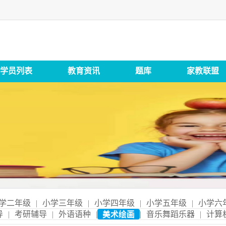
学员列表
教育资讯
题库
家教联盟
学二年级
|
小学三年级
|
小学四年级
|
小学五年级
|
小学六
导
|
考研辅导
|
外语语种
|
美术绘画
|
音乐舞蹈乐器
|
计算