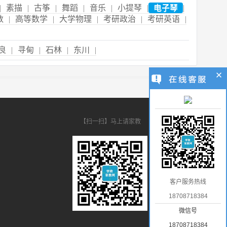
|
素描
|
古筝
|
舞蹈
|
音乐
|
小提琴
|
电子琴
|
数
|
高等数学
|
大学物理
|
考研政治
|
考研英语
|
良
|
寻甸
|
石林
|
东川
|
【扫一扫】马上请家教
客户服务热线
18708718384
微信号
18708718384