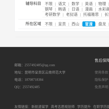
辅导科目
不限
|
语文
|
数学
|
英语
|
物理
钢琴
|
韩语
|
日语
|
漫画
|
水彩
考研数学
|
老挝语
|
托福雅思
|
长
所在区域
不限
|
呈贡
|
西山
|
官渡
|
盘龙
售后保
邮箱：2557492485@qq.com
地址：昆明市呈贡区云南师范大学
使用条款
电话：18708718384
隐私保护
QQ：2557492485
免责声明
友情链接：
新航道留学
高考志愿规划师
学历提升
在职学历