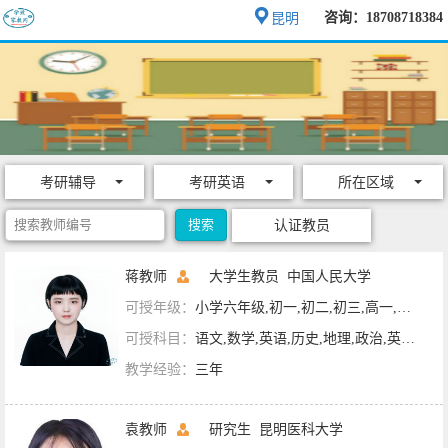
咨询：18708718384
昆明
考研辅导
考研英语
所在区域
认证教员
蒋教师
大学生教员
中国人民大学
可授年级：
小学六年级,初一,初二,初三,高一,高二,高三,大学课程,英语四六级,专升本辅导,考研辅导
可授科目：
语文,数学,英语,历史,地理,政治,英语六级,英语四级,考研政治,考研英语,文科综合
教学经验：
三年
袁教师
研究生
昆明医科大学