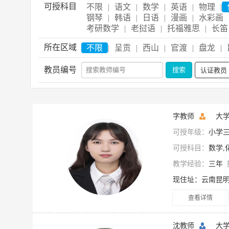
可授科目
不限
|
语文
|
数学
|
英语
|
物理
|
钢琴
|
韩语
|
日语
|
漫画
|
水彩画
考研数学
|
老挝语
|
托福雅思
|
长笛
所在区域
不限
|
呈贡
|
西山
|
官渡
|
盘龙
|
教员编号
认证教员
字教师
大学
可授年级：
小学三
可授科目：
数学,
教学经验：
三年
查看详情
沈教师
大学