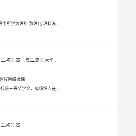
本人正在带初三的毕业学生 对于初中知识点了解透彻 喜欢打篮球 打乒乓球 喜欢体育运动 高中所学为理科 数理化 理科没有太大的问题 喜欢和小朋友一起玩 其中 数学物理为最好的 其次是化学 假期内任何时间都可上门家教补课，可经过试教后考虑要不要进行下一步，最近
,高三,大学课程,考研辅导,计算机技术
,远程网络授课
1.教学状态: 对学生耐心细心热心 ，性格温和稳定，有丰富的任教经验; 2.基本水平：获2020校级三等奖学金，成绩绩点在3.0以上，两次获评优秀学生称号等，个人软著一项，个人专利受理一项； 3.理工科素养：如第十届全国市场调查大赛重庆
二,初三,高一