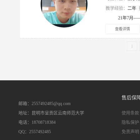
教学经验：
二年
查看详情
1
售后保
邮箱：2557492485@qq.com
地址：昆明市呈贡区云南师范大学
使用条款
电话：18708718384
隐私保护
QQ：2557492485
免责声明