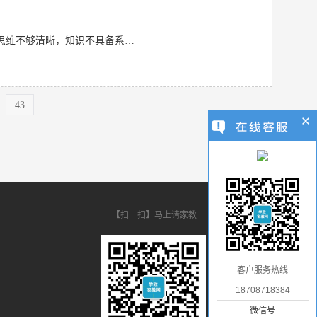
21年7月——2021年9月 辅导过初二上学期数学的男孩子，开学考试从43提到95 学生思维不够清晰，知识不具备系统，在我的辅导下成绩有较大的提升，做题技巧应用到考试中有效 2.暑假
43
【扫一扫】马上请家教
客户服务热线
18708718384
微信号