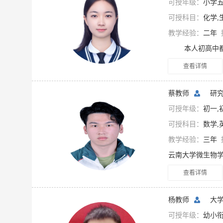
可授年级：
小学五
可授科目：
化学,
教学经验：
二年
查看详情
蔡教师
研
可授年级：
初一,
可授科目：
数学,
教学经验：
三年
查看详情
杨教师
大学
可授年级：
幼小衔