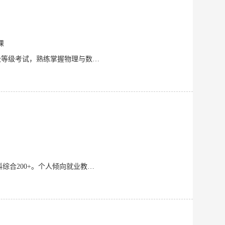
课
本人性格开朗，对待学习和工作认真负责，有耐心，在校期间刻苦学习，已通过英语四六级等级考试，熟练掌握物理与数学等知识，在校期间积极学习，热心公益事业，主动参与各类活动陶冶情操，喜欢和学生“打交道”，关注教育事业。 参与大学生竞赛，学习使用
本人就读云南大学，现在大二，专业是物理学。高考英语130+，数学110+，语文110+，理科综合200+。个人倾向就业教师行业，在此之前有多次家教经验，例如教过高三数学英语，高一物理，小学各科等，同时参加过暑假支教活动。本人善于教学科目学习方法，善于