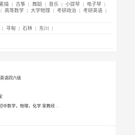
素描
|
古筝
|
舞蹈
|
音乐
|
小提琴
|
电子琴
|
|
高等数学
|
大学物理
|
考研政治
|
考研英语
|
|
寻甸
|
石林
|
东川
|
,英语四六级
家
现住址：云南昆明 可教教材版本：人教版，沪教版 可辅导年级及科目：高中全年级化学，初中数学，物理，化学 家教经验： 1.21年3月至9月昆明初一同学的数学辅导（线下），分数由