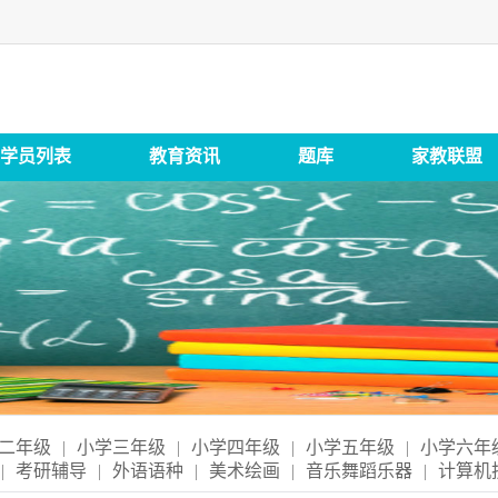
学员列表
教育资讯
题库
家教联盟
二年级
|
小学三年级
|
小学四年级
|
小学五年级
|
小学六年
|
考研辅导
|
外语语种
|
美术绘画
|
音乐舞蹈乐器
|
计算机