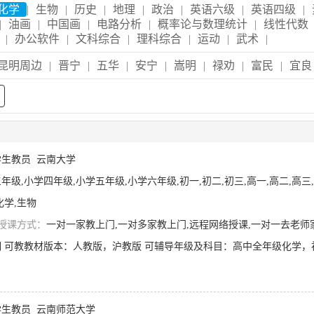
化学
|
生物
|
历史
|
地理
|
政治
|
英语六级
|
英语四级
|
|
油画
|
中国画
|
电路分析
|
概率论与数理统计
|
线性代数
|
办公软件
|
文科综合
|
理科综合
|
运动
|
武术
|
昆明周边
|
晋宁
|
五华
|
安宁
|
嵩明
|
禄劝
|
富民
|
宜良
生教员
云南大学
年级,小学四年级,小学五年级,小学六年级,初一,初二,初三,高一,高二,高三
化学,生物
授课方式：
一对一家教上门,一对多家教上门,远程网络授课,一对一去老师
生教员
云南师范大学