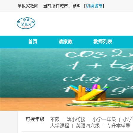
学致家教网
当前所在城市：昆明 【
切换城市
】
首页
请家教
教师列表
可授年级
不限
|
幼小衔接
|
小学一年级
|
小学
大学课程
|
英语四六级
|
专升本辅导