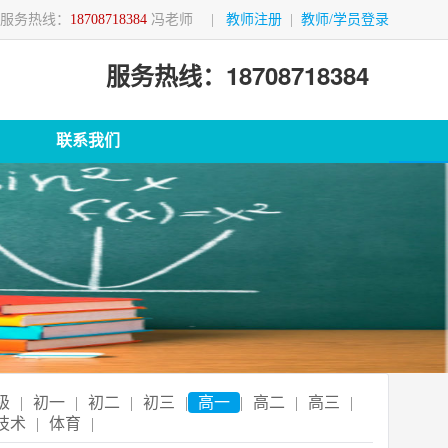
服务热线：
18708718384
冯老师
|
教师注册
|
教师/学员登录
服务热线：18708718384
联系我们
级
|
初一
|
初二
|
初三
|
高一
|
高二
|
高三
|
技术
|
体育
|