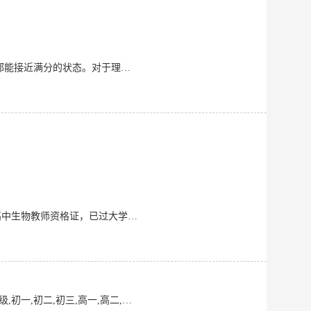
本人初高中都在当地重点中学尖子班读书，理科成绩比较突出，尤其是化学和生物，都能接近满分的状态。对于理科学习，有一套自己的方法。
云南大学微生物学研究生在读，本科为生物科学专业师范生，专业基础知识扎实。已取得高中生物教师资格证，已过大学英语四级CET-4（482分），大学英语六级（452分）。考研初试复试名列前茅，研究生英语86分，2019年率团队荣获大学生创新创业大赛省级银奖
一,初二,初三,高一,高二,高三