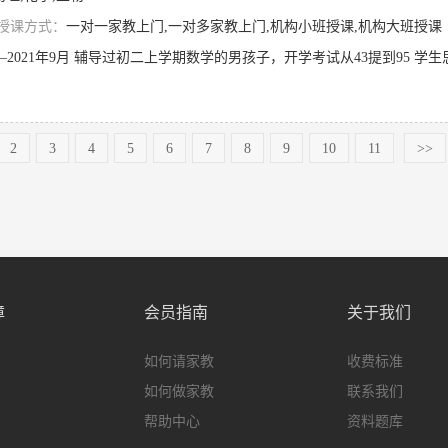
授课方式：
一对一家教上门,一对多家教上门,机构小班授课,机构大班授课
2
3
4
5
6
7
8
9
10
11
>>
障
会员指南
关于我们
如何请家教
收费标准
如何做家教
联系我们
帮助中心
资料题库