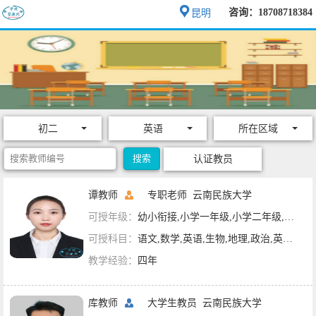
咨询：18708718384
昆明
初二
英语
所在区域
认证教员
谭教师
专职老师
云南民族大学
可授年级：
幼小衔接,小学一年级,小学二年级,小学三年级,小学四年级,小学五年级,小学六年级,初一,初二,初三
可授科目：
语文,数学,英语,生物,地理,政治,英语六级,英语四级
教学经验：
四年
库教师
大学生教员
云南民族大学