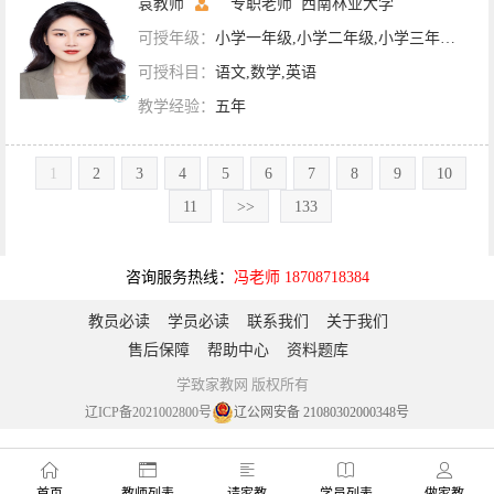
袁教师
专职老师
西南林业大学
可授年级：
小学一年级,小学二年级,小学三年级,小学四年级,小学五年级,小学六年级,初一,初二,初三
可授科目：
语文,数学,英语
教学经验：
五年
1
2
3
4
5
6
7
8
9
10
11
>>
133
咨询服务热线：
冯老师 18708718384
教员必读
学员必读
联系我们
关于我们
售后保障
帮助中心
资料题库
学致家教网 版权所有
辽ICP备2021002800号
辽公网安备 21080302000348号