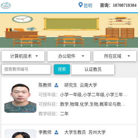
咨询：18708718384
昆明
计算机技术
办公软件
所在区域
认证教员
陈教师
研究生
云南大学
可授年级：
小学一年级,小学二年级,小学三年级,小学四年级,小学五年级,小学六年级,初一,初二,初三,高一,高二,高三,大学课程,考研辅导,计算机技术
可授科目：
数学,物理,化学,生物,概率论与数理统计,线性代数,高等数学,办公软件
教学经验：
二年
李教师
大学生教员
苏州大学