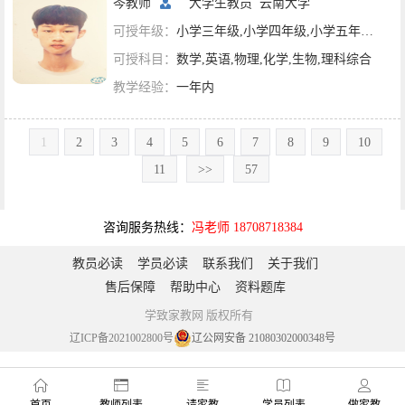
岑教师
大学生教员
云南大学
可授年级：
小学三年级,小学四年级,小学五年级,小学六年级,初一,初二,初三,高一,高二,高三
可授科目：
数学,英语,物理,化学,生物,理科综合
教学经验：
一年内
1
2
3
4
5
6
7
8
9
10
11
>>
57
咨询服务热线：
冯老师 18708718384
教员必读
学员必读
联系我们
关于我们
售后保障
帮助中心
资料题库
学致家教网 版权所有
辽ICP备2021002800号
辽公网安备 21080302000348号