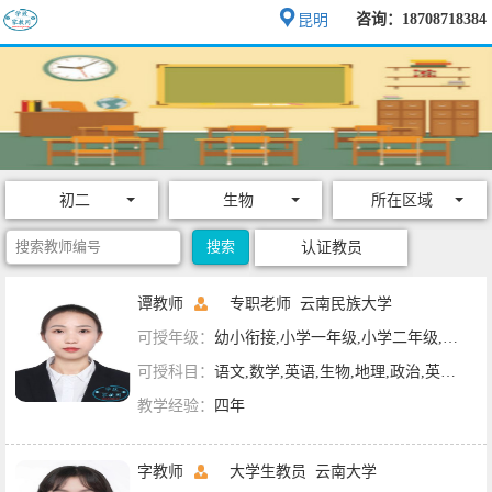
咨询：18708718384
昆明
初二
生物
所在区域
认证教员
谭教师
专职老师
云南民族大学
可授年级：
幼小衔接,小学一年级,小学二年级,小学三年级,小学四年级,小学五年级,小学六年级,初一,初二,初三
可授科目：
语文,数学,英语,生物,地理,政治,英语六级,英语四级
教学经验：
四年
字教师
大学生教员
云南大学