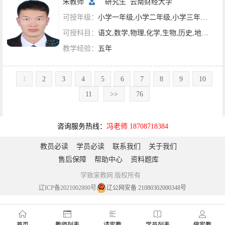
朱教师
研究生
云南财经大学
可授年级：
小学一年级,小学二年级,小学三年级,小学四年级,小学五年级,小学六年级,初一,初二,初三
可授科目：
语文,数学,物理,化学,生物,历史,地理,政治
教学经验：
五年
1
2
3
4
5
6
7
8
9
10
11
>>
76
咨询服务热线：
冯老师 18708718384
教员必读
学员必读
联系我们
关于我们
售后保障
帮助中心
资料题库
学致家教网 版权所有
辽ICP备2021002800号
辽公网安备 21080302000348号