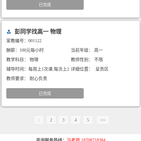
已完成
彭同学找高一 物理
家教编号：001122
酬薪：100元每小时
当前年级： 高一
教学科目： 物理
教师性别： 不限
辅导时间：每周上1次课,每次上2
详细位置： 呈贡区
小时
教师要求： 耐心负责
已完成
1
2
3
4
5
>>
咨询服务热线：
冯老师 18708718384