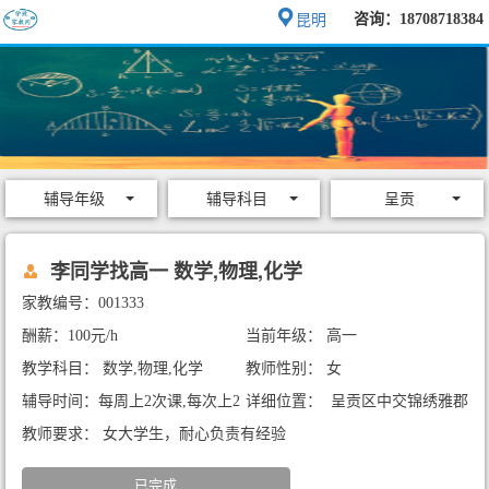
咨询：18708718384
昆明
辅导年级
辅导科目
呈贡
李同学找高一 数学,物理,化学
家教编号：001333
酬薪：100元/h
当前年级： 高一
教学科目： 数学,物理,化学
教师性别： 女
辅导时间：每周上2次课,每次上2
详细位置： 呈贡区中交锦绣雅郡
小时
教师要求： 女大学生，耐心负责有经验
已完成