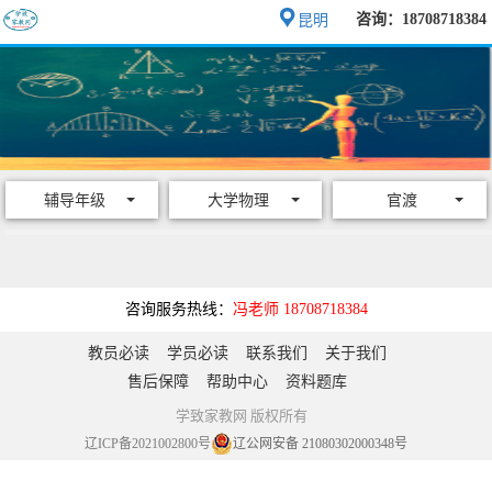
咨询：18708718384
昆明
辅导年级
大学物理
官渡
咨询服务热线：
冯老师 18708718384
教员必读
学员必读
联系我们
关于我们
售后保障
帮助中心
资料题库
学致家教网 版权所有
辽ICP备2021002800号
辽公网安备 21080302000348号