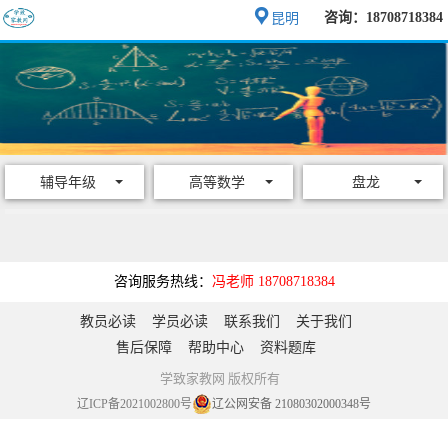
咨询：18708718384
昆明
辅导年级
高等数学
盘龙
咨询服务热线：
冯老师 18708718384
教员必读
学员必读
联系我们
关于我们
售后保障
帮助中心
资料题库
学致家教网 版权所有
辽ICP备2021002800号
辽公网安备 21080302000348号