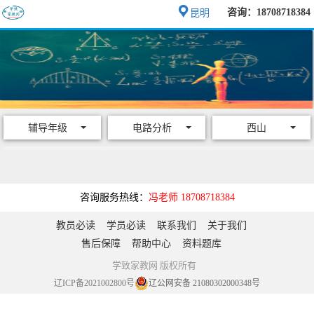
咨询：18708718384
昆明
辅导年级
电路分析
西山
咨询服务热线：
冯老师 18708718384
教员必读
学员必读
联系我们
关于我们
售后保障
帮助中心
资料题库
学致家教网 版权所有
辽ICP备2021002800号
辽公网安备 21080302000348号