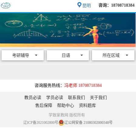
咨询：18708718384
昆明
考研辅导
日语
所在区域
咨询服务热线：
冯老师 18708718384
教员必读
学员必读
联系我们
关于我们
售后保障
帮助中心
资料题库
学致家教网 版权所有
辽ICP备2021002800号
辽公网安备 21080302000348号