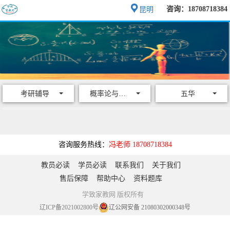
咨询：18708718384
昆明
考研辅导
概率论与数理统计
五华
咨询服务热线：
冯老师 18708718384
教员必读
学员必读
联系我们
关于我们
售后保障
帮助中心
资料题库
学致家教网 版权所有
辽ICP备2021002800号
辽公网安备 21080302000348号