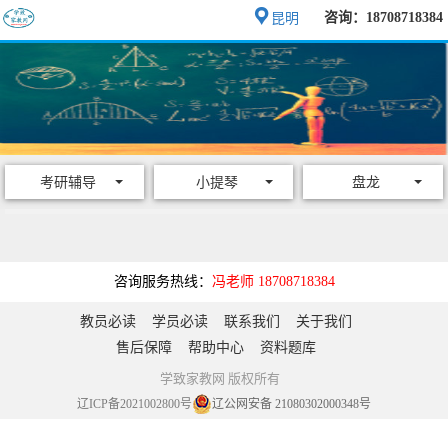
咨询：18708718384
昆明
考研辅导
小提琴
盘龙
咨询服务热线：
冯老师 18708718384
教员必读
学员必读
联系我们
关于我们
售后保障
帮助中心
资料题库
学致家教网 版权所有
辽ICP备2021002800号
辽公网安备 21080302000348号