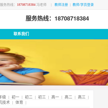
服务热线：
18708718384
冯老师
|
教师注册
|
教师/学员登录
服务热线：18708718384
联系我们
年级
|
初一
|
初二
|
初三
|
高一
|
高二
|
高三
|
机技术
|
体育
|