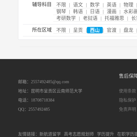
辅导科目
不限
|
语文
|
数学
|
英语
|
物理
钢琴
|
韩语
|
日语
|
漫画
|
水彩
考研数学
|
老挝语
|
托福雅思
|
长
所在区域
不限
|
呈贡
|
西山
|
官渡
|
盘龙
售后保
邮箱：2557492485@qq.com
地址：昆明市呈贡区云南师范大学
使用条款
电话：18708718384
隐私保护
QQ：2557492485
免责声明
友情链接：
新航道留学
高考志愿规划师
学历提升
在职学历