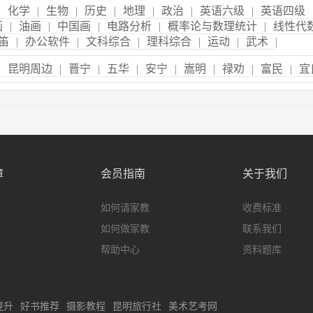
|
化学
|
生物
|
历史
|
地理
|
政治
|
英语六级
|
英语四级
画
|
油画
|
中国画
|
电路分析
|
概率论与数理统计
|
线性代
笛
|
办公软件
|
文科综合
|
理科综合
|
运动
|
武术
|
|
昆明周边
|
晋宁
|
五华
|
安宁
|
嵩明
|
禄劝
|
富民
|
宜
障
会员指南
关于我们
如何请家教
收费标准
如何做家教
联系我们
帮助中心
资料题库
提升
好书推荐
摄影教程
昆明旅行社
美术艺考网