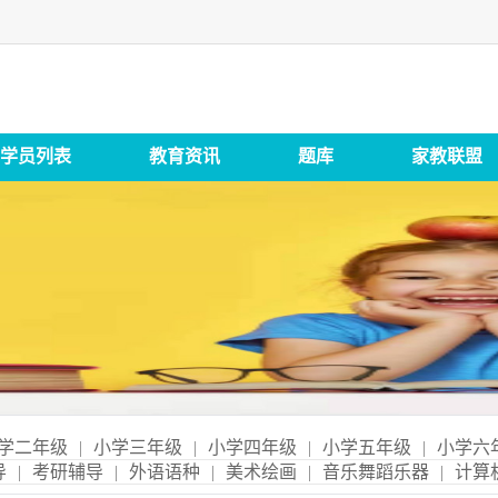
学员列表
教育资讯
题库
家教联盟
学二年级
|
小学三年级
|
小学四年级
|
小学五年级
|
小学六
导
|
考研辅导
|
外语语种
|
美术绘画
|
音乐舞蹈乐器
|
计算