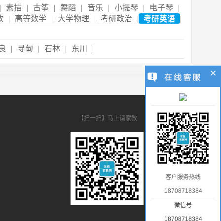
|
素描
|
古筝
|
舞蹈
|
音乐
|
小提琴
|
电子琴
|
数
|
高等数学
|
大学物理
|
考研政治
|
考研英语
|
良
|
寻甸
|
石林
|
东川
|
【扫一扫】马上请家教
客户服务热线
18708718384
微信号
18708718384