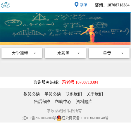
咨询：18708718384
昆明
大学课程
水彩画
呈贡
咨询服务热线：
冯老师 18708718384
教员必读
学员必读
联系我们
关于我们
售后保障
帮助中心
资料题库
学致家教网 版权所有
辽ICP备2021002800号
辽公网安备 21080302000348号