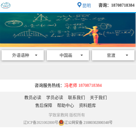
咨询：18708718384
昆明
外语语种
中国画
官渡
咨询服务热线：
冯老师 18708718384
教员必读
学员必读
联系我们
关于我们
售后保障
帮助中心
资料题库
学致家教网 版权所有
辽ICP备2021002800号
辽公网安备 21080302000348号