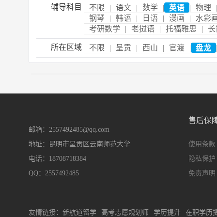
辅导科目
不限
|
语文
|
数学
|
英语
|
物理
钢琴
|
韩语
|
日语
|
漫画
|
水彩
考研数学
|
老挝语
|
托福雅思
|
长
所在区域
不限
|
呈贡
|
西山
|
官渡
|
盘龙
售后保
邮箱：2557492485@qq.com
地址：昆明市呈贡区云南师范大学
使用条款
电话：18708718384
隐私保护
QQ：2557492485
免责声明
友情链接：
新航道留学
高考志愿规划师
学历提升
在职学历