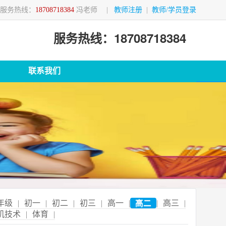
服务热线：
18708718384
冯老师
|
教师注册
|
教师/学员登录
服务热线：18708718384
联系我们
年级
|
初一
|
初二
|
初三
|
高一
|
高二
|
高三
|
机技术
|
体育
|