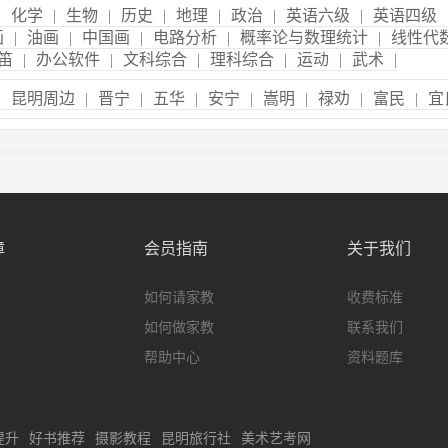
|
化学
|
生物
|
历史
|
地理
|
政治
|
英语六级
|
英语四级
画
|
油画
|
中国画
|
电路分析
|
概率论与数理统计
|
线性代
笛
|
办公软件
|
文科综合
|
理科综合
|
运动
|
武术
|
|
昆明周边
|
晋宁
|
五华
|
安宁
|
嵩明
|
禄劝
|
富民
|
宜
障
会员指南
关于我们
如何请家教
收费标准
如何做家教
联系我们
帮助中心
资料题库
提升
好书推荐
摄影教程
昆明旅行社
美术艺考网