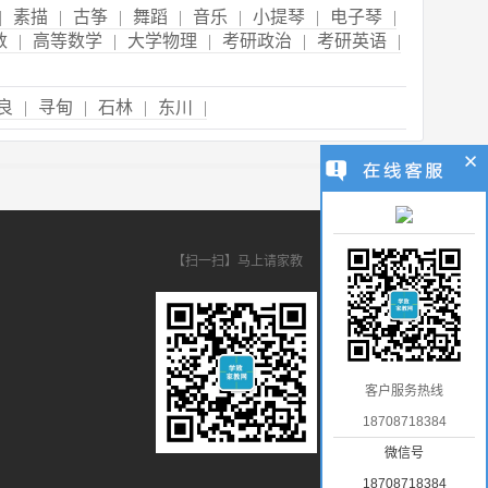
|
素描
|
古筝
|
舞蹈
|
音乐
|
小提琴
|
电子琴
|
数
|
高等数学
|
大学物理
|
考研政治
|
考研英语
|
良
|
寻甸
|
石林
|
东川
|
【扫一扫】马上请家教
客户服务热线
18708718384
微信号
18708718384