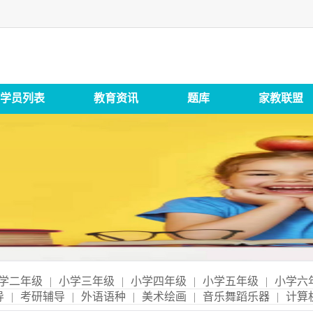
学员列表
教育资讯
题库
家教联盟
学二年级
|
小学三年级
|
小学四年级
|
小学五年级
|
小学六
导
|
考研辅导
|
外语语种
|
美术绘画
|
音乐舞蹈乐器
|
计算