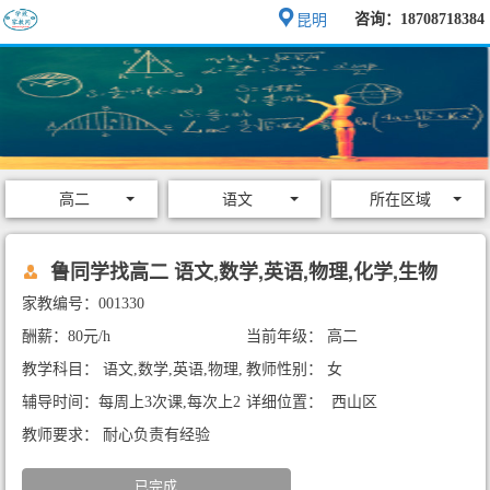
咨询：18708718384
昆明
高二
语文
所在区域
鲁同学找高二 语文,数学,英语,物理,化学,生物
家教编号：001330
酬薪：80元/h
当前年级： 高二
教学科目： 语文,数学,英语,物理,
教师性别： 女
化学,生物
辅导时间：每周上3次课,每次上2
详细位置： 西山区
小时
教师要求： 耐心负责有经验
已完成