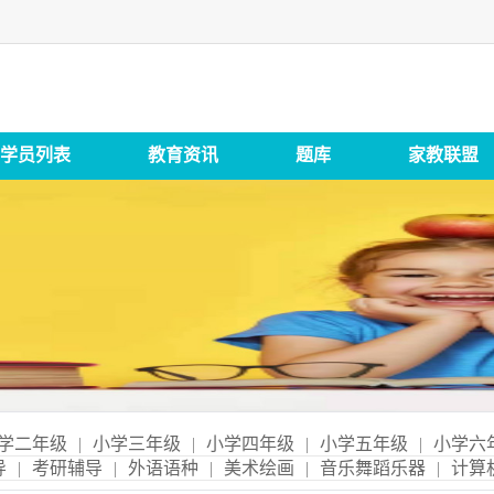
学员列表
教育资讯
题库
家教联盟
学二年级
|
小学三年级
|
小学四年级
|
小学五年级
|
小学六
导
|
考研辅导
|
外语语种
|
美术绘画
|
音乐舞蹈乐器
|
计算