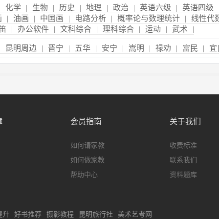
|
化学
|
生物
|
历史
|
地理
|
政治
|
英语六级
|
英语四级
画
|
油画
|
中国画
|
电路分析
|
概率论与数理统计
|
线性代
笛
|
办公软件
|
文科综合
|
理科综合
|
运动
|
武术
|
|
昆明周边
|
晋宁
|
五华
|
安宁
|
嵩明
|
禄劝
|
富民
|
宜
障
会员指南
关于我们
如何请家教
收费标准
如何做家教
联系我们
帮助中心
资料题库
提升
好书推荐
摄影教程
昆明旅行社
美术艺考网