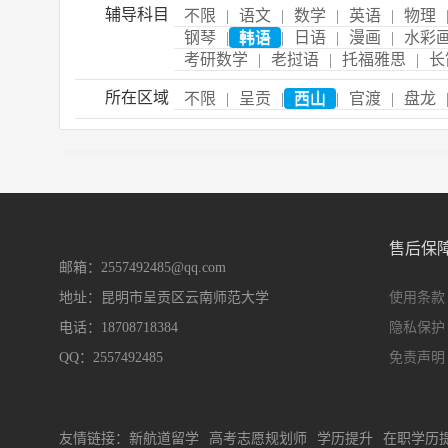
辅导科目
不限
|
语文
|
数学
|
英语
|
物理
钢琴
|
韩语
|
日语
|
漫画
|
水彩
考研数学
|
老挝语
|
托福雅思
|
长
所在区域
不限
|
呈贡
|
西山
|
官渡
|
盘龙
售后保
邮箱：2557492485@qq.com
地址：昆明市呈贡区云南师范大学
使用条款
电话：18708718384
隐私保护
QQ：2557492485
免责声明
友情链接：
新航道留学
高考志愿规划师
学历提升
在职学历