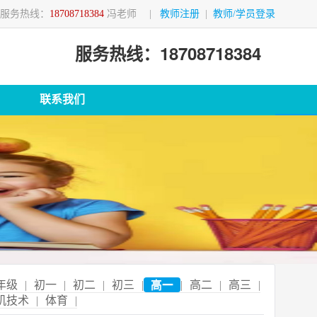
服务热线：
18708718384
冯老师
|
教师注册
|
教师/学员登录
服务热线：18708718384
联系我们
年级
|
初一
|
初二
|
初三
|
高一
|
高二
|
高三
|
机技术
|
体育
|