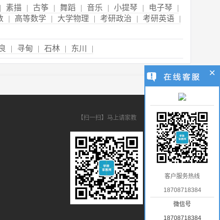
|
素描
|
古筝
|
舞蹈
|
音乐
|
小提琴
|
电子琴
|
数
|
高等数学
|
大学物理
|
考研政治
|
考研英语
|
良
|
寻甸
|
石林
|
东川
|
【扫一扫】马上请家教
客户服务热线
18708718384
微信号
18708718384