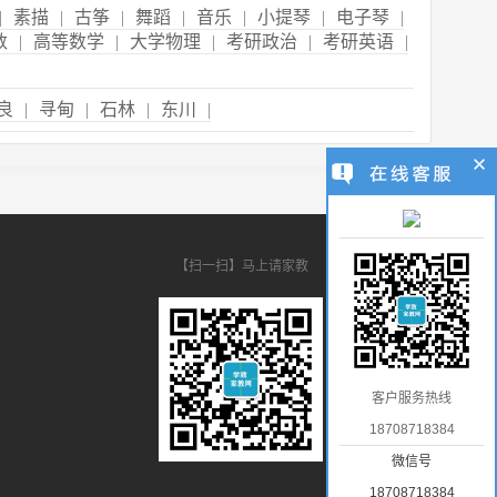
|
素描
|
古筝
|
舞蹈
|
音乐
|
小提琴
|
电子琴
|
数
|
高等数学
|
大学物理
|
考研政治
|
考研英语
|
良
|
寻甸
|
石林
|
东川
|
【扫一扫】马上请家教
客户服务热线
18708718384
微信号
18708718384