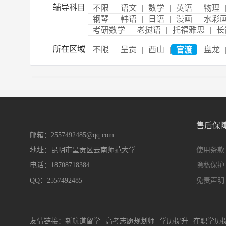
辅导科目
不限
|
语文
|
数学
|
英语
|
物理
钢琴
|
韩语
|
日语
|
漫画
|
水彩
考研数学
|
老挝语
|
托福雅思
|
长
所在区域
不限
|
呈贡
|
西山
|
官渡
|
盘龙
售后保
邮箱：2557492485@qq.com
地址：昆明市呈贡区云南师范大学
使用条款
电话：18708718384
隐私保护
QQ：2557492485
免责声明
友情链接：
新航道留学
高考志愿规划师
学历提升
在职学历