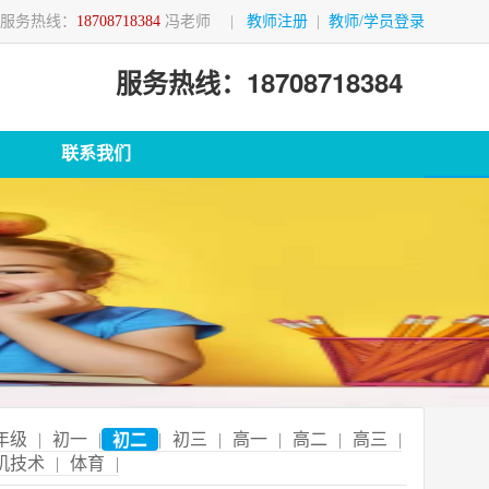
服务热线：
18708718384
冯老师
|
教师注册
|
教师/学员登录
服务热线：18708718384
联系我们
年级
|
初一
|
初二
|
初三
|
高一
|
高二
|
高三
|
机技术
|
体育
|