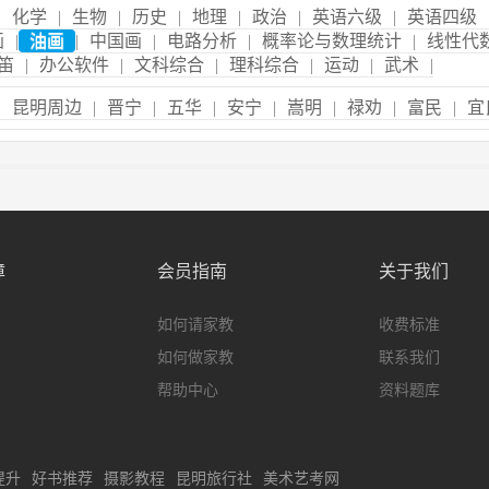
|
化学
|
生物
|
历史
|
地理
|
政治
|
英语六级
|
英语四级
画
|
油画
|
中国画
|
电路分析
|
概率论与数理统计
|
线性代
笛
|
办公软件
|
文科综合
|
理科综合
|
运动
|
武术
|
|
昆明周边
|
晋宁
|
五华
|
安宁
|
嵩明
|
禄劝
|
富民
|
宜
障
会员指南
关于我们
如何请家教
收费标准
如何做家教
联系我们
帮助中心
资料题库
提升
好书推荐
摄影教程
昆明旅行社
美术艺考网