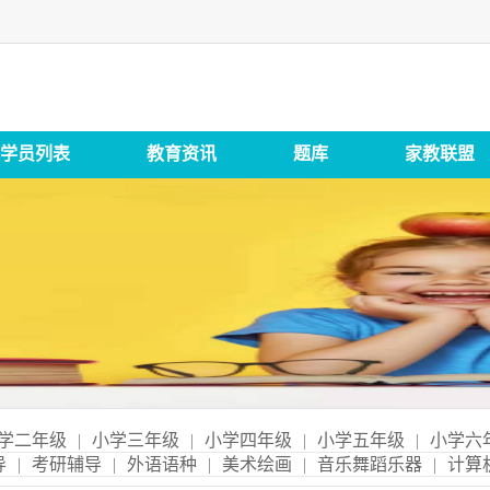
学员列表
教育资讯
题库
家教联盟
学二年级
|
小学三年级
|
小学四年级
|
小学五年级
|
小学六
导
|
考研辅导
|
外语语种
|
美术绘画
|
音乐舞蹈乐器
|
计算