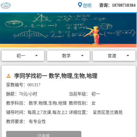
咨询：18708718384
昆明
初一
数学
官渡
李同学找初一 数学,物理,生物,地理
家教编号：001317
酬薪：70元/小时
当前年级： 初一
教学科目： 数学,物理,生物,地理
教师性别： 女
辅导时间：每周上7次课,每次上2
详细位置： 呈贡区思兰雅苑
小时
教师要求： 有专业性
已完成