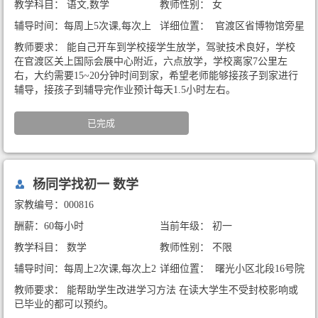
教学科目： 语文,数学
教师性别： 女
辅导时间：每周上5次课,每次上
详细位置： 官渡区省博物馆旁星
1.5小时
河庄园小区
教师要求： 能自己开车到学校接学生放学，驾驶技术良好，学校
在官渡区关上国际会展中心附近，六点放学，学校离家7公里左
右，大约需要15~20分钟时间到家，希望老师能够接孩子到家进行
辅导，接孩子到辅导完作业预计每天1.5小时左右。
已完成
杨同学找初一 数学
家教编号：000816
酬薪：60每小时
当前年级： 初一
教学科目： 数学
教师性别： 不限
辅导时间：每周上2次课,每次上2
详细位置： 曙光小区北段16号院
小时
教师要求： 能帮助学生改进学习方法 在读大学生不受封校影响或
已毕业的都可以预约。