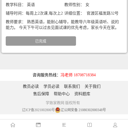
教学科目： 英语
教师性别： 女
辅导时间：每周上2次课,每次上2
详细位置： 官渡区福发路32号
小时
教师要求： 熟悉英语，能耐心辅导，能教导六年级英语听、说的
能力。 今天下午可以过去见面试课的优先考虑，家长今天在家。
已完成
咨询服务热线：
冯老师 18708718384
教员必读
学员必读
联系我们
关于我们
售后保障
帮助中心
资料题库
学致家教网 版权所有
辽ICP备2021002800号
辽公网安备 21080302000348号