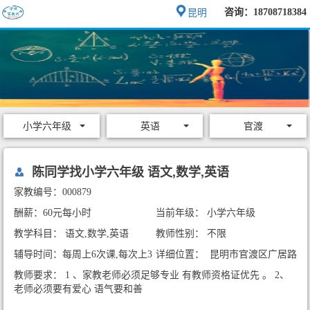
咨询：18708718384
昆明
小学六年级
英语
官渡
陈同学找小学六年级 语文,数学,英语
家教编号：000879
酬薪：60元每小时
当前年级： 小学六年级
教学科目： 语文,数学,英语
教师性别： 不限
辅导时间：每周上6次课,每次上3
详细位置： 昆明市官渡区广居路
小时
万科魅力之城五期（可暑期也可
教师要求： 1 、家教老师必须足够专业 有教师资格证优先 。 2、
长期）
老师必须要有爱心 语气要和善