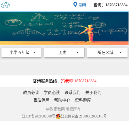
咨询：18708718384
昆明
小学五年级
历史
所在区域
咨询服务热线：
冯老师 18708718384
教员必读
学员必读
联系我们
关于我们
售后保障
帮助中心
资料题库
学致家教网 版权所有
辽ICP备2021002800号
辽公网安备 21080302000348号