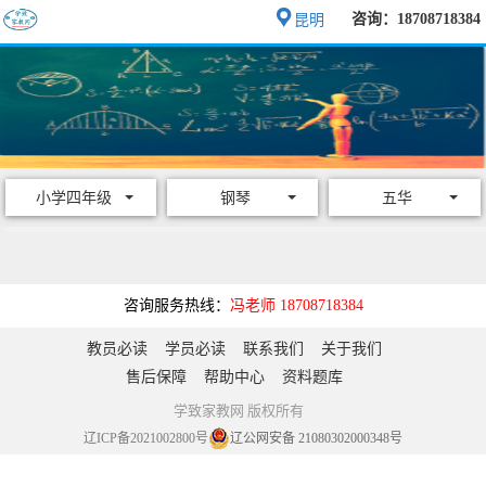
咨询：18708718384
昆明
小学四年级
钢琴
五华
咨询服务热线：
冯老师 18708718384
教员必读
学员必读
联系我们
关于我们
售后保障
帮助中心
资料题库
学致家教网 版权所有
辽ICP备2021002800号
辽公网安备 21080302000348号