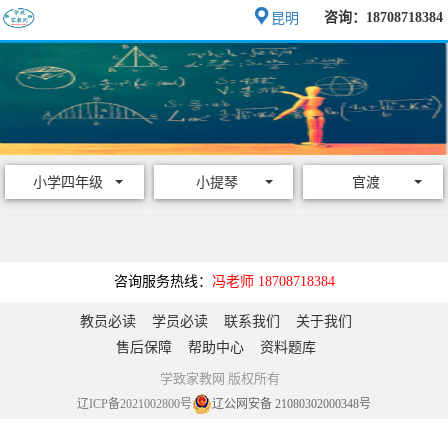
咨询：18708718384
昆明
小学四年级
小提琴
官渡
咨询服务热线：
冯老师 18708718384
教员必读
学员必读
联系我们
关于我们
售后保障
帮助中心
资料题库
学致家教网 版权所有
辽ICP备2021002800号
辽公网安备 21080302000348号