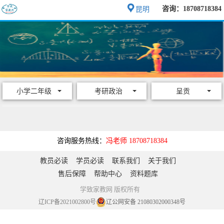
咨询：18708718384
昆明
小学二年级
考研政治
呈贡
咨询服务热线：
冯老师 18708718384
教员必读
学员必读
联系我们
关于我们
售后保障
帮助中心
资料题库
学致家教网 版权所有
辽ICP备2021002800号
辽公网安备 21080302000348号