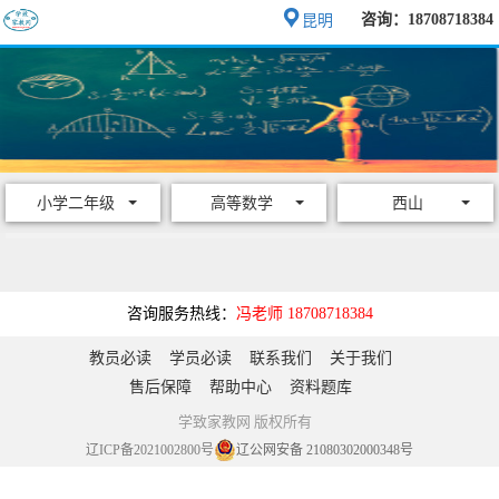
咨询：18708718384
昆明
小学二年级
高等数学
西山
咨询服务热线：
冯老师 18708718384
教员必读
学员必读
联系我们
关于我们
售后保障
帮助中心
资料题库
学致家教网 版权所有
辽ICP备2021002800号
辽公网安备 21080302000348号