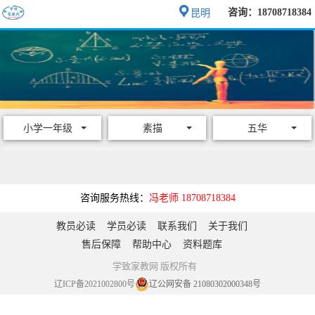
咨询：18708718384
昆明
小学一年级
素描
五华
咨询服务热线：
冯老师 18708718384
教员必读
学员必读
联系我们
关于我们
售后保障
帮助中心
资料题库
学致家教网 版权所有
辽ICP备2021002800号
辽公网安备 21080302000348号