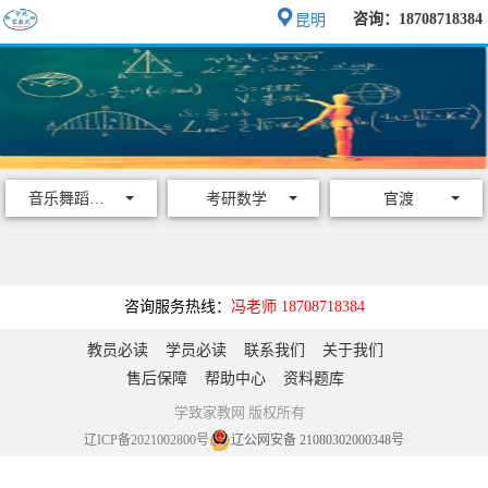
咨询：18708718384
昆明
音乐舞蹈乐器
考研数学
官渡
咨询服务热线：
冯老师 18708718384
教员必读
学员必读
联系我们
关于我们
售后保障
帮助中心
资料题库
学致家教网 版权所有
辽ICP备2021002800号
辽公网安备 21080302000348号