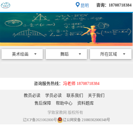
咨询：18708718384
昆明
美术绘画
舞蹈
所在区域
咨询服务热线：
冯老师 18708718384
教员必读
学员必读
联系我们
关于我们
售后保障
帮助中心
资料题库
学致家教网 版权所有
辽ICP备2021002800号
辽公网安备 21080302000348号