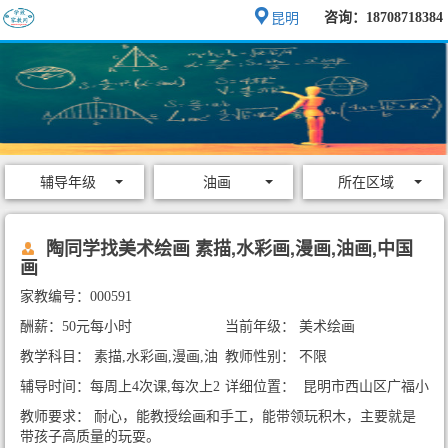
咨询：18708718384
昆明
辅导年级
油画
所在区域
陶同学找美术绘画 素描,水彩画,漫画,油画,中国
画
家教编号：000591
酬薪：50元每小时
当前年级： 美术绘画
教学科目： 素描,水彩画,漫画,油
教师性别： 不限
画,中国画
辅导时间：每周上4次课,每次上2
详细位置： 昆明市西山区广福小
小时
区二区
教师要求： 耐心，能教授绘画和手工，能带领玩积木，主要就是
带孩子高质量的玩耍。