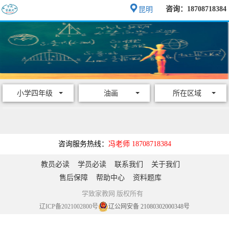
咨询：18708718384
昆明
小学四年级
油画
所在区域
咨询服务热线：
冯老师 18708718384
教员必读
学员必读
联系我们
关于我们
售后保障
帮助中心
资料题库
学致家教网 版权所有
辽ICP备2021002800号
辽公网安备 21080302000348号