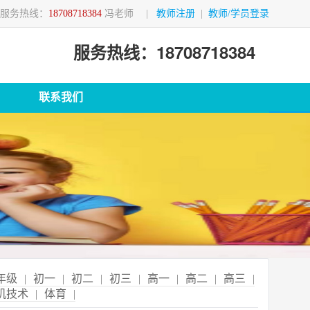
服务热线：
18708718384
冯老师
|
教师注册
|
教师/学员登录
服务热线：18708718384
联系我们
年级
|
初一
|
初二
|
初三
|
高一
|
高二
|
高三
|
机技术
|
体育
|