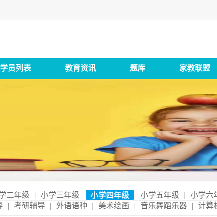
学员列表
教育资讯
题库
家教联盟
学二年级
|
小学三年级
|
小学四年级
|
小学五年级
|
小学六
导
|
考研辅导
|
外语语种
|
美术绘画
|
音乐舞蹈乐器
|
计算