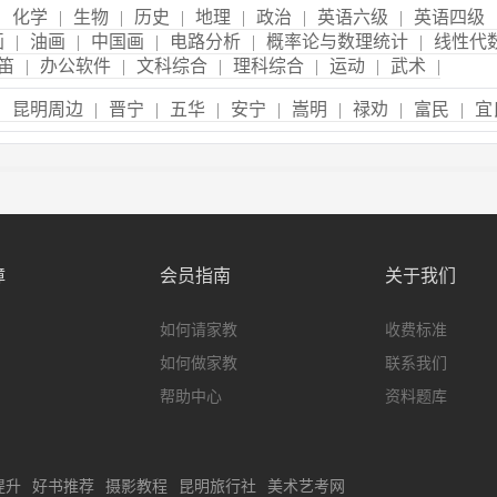
|
化学
|
生物
|
历史
|
地理
|
政治
|
英语六级
|
英语四级
画
|
油画
|
中国画
|
电路分析
|
概率论与数理统计
|
线性代
笛
|
办公软件
|
文科综合
|
理科综合
|
运动
|
武术
|
|
昆明周边
|
晋宁
|
五华
|
安宁
|
嵩明
|
禄劝
|
富民
|
宜
障
会员指南
关于我们
如何请家教
收费标准
如何做家教
联系我们
帮助中心
资料题库
提升
好书推荐
摄影教程
昆明旅行社
美术艺考网