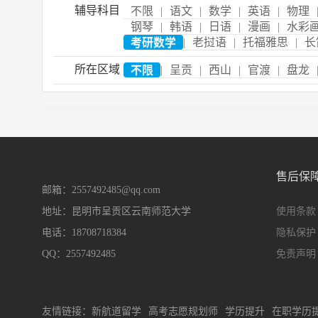
辅导科目
不限
|
语文
|
数学
|
英语
|
物理
钢琴
|
韩语
|
日语
|
漫画
|
水彩
考研数学
|
老挝语
|
托福雅思
|
长
所在区域
不限
|
呈贡
|
西山
|
官渡
|
盘龙
售后保
邮箱：2557492485@qq.com
地址：昆明市呈贡区云南师范大学
使用条款
电话：18708718384
隐私保护
QQ：2557492485
免责声明
友情链接：
新航道留学
高考志愿规划师
学历提升
在职学历