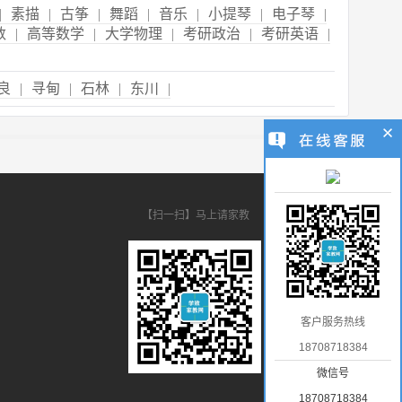
|
素描
|
古筝
|
舞蹈
|
音乐
|
小提琴
|
电子琴
|
数
|
高等数学
|
大学物理
|
考研政治
|
考研英语
|
良
|
寻甸
|
石林
|
东川
|
【扫一扫】马上请家教
客户服务热线
18708718384
微信号
18708718384