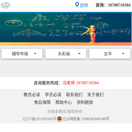
咨询：18708718384
昆明
辅导年级
水彩画
五华
咨询服务热线：
冯老师 18708718384
教员必读
学员必读
联系我们
关于我们
售后保障
帮助中心
资料题库
学致家教网 版权所有
辽ICP备2021002800号
辽公网安备 21080302000348号