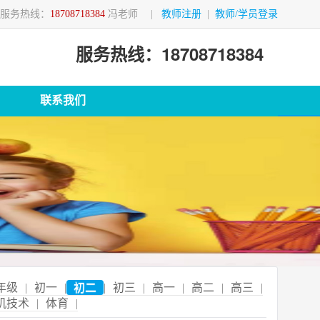
服务热线：
18708718384
冯老师
|
教师注册
|
教师/学员登录
服务热线：18708718384
联系我们
年级
|
初一
|
初二
|
初三
|
高一
|
高二
|
高三
|
机技术
|
体育
|