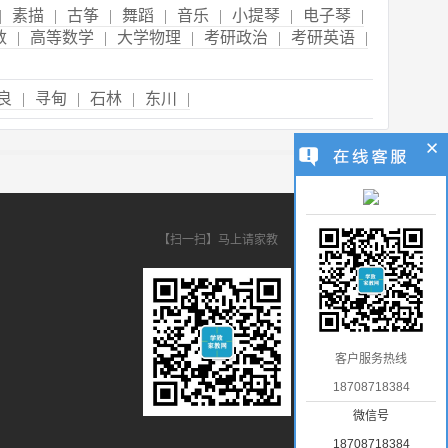
|
素描
|
古筝
|
舞蹈
|
音乐
|
小提琴
|
电子琴
|
数
|
高等数学
|
大学物理
|
考研政治
|
考研英语
|
良
|
寻甸
|
石林
|
东川
|
【扫一扫】马上请家教
客户服务热线
18708718384
微信号
18708718384