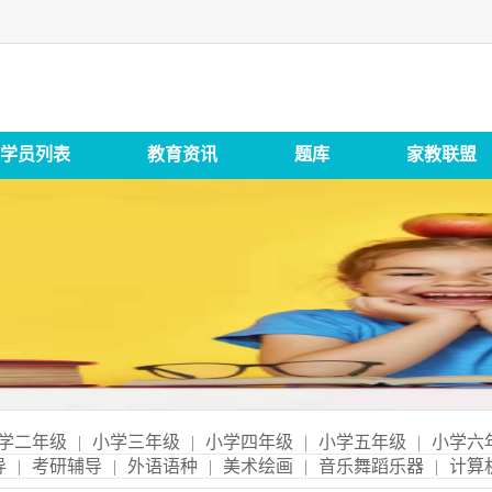
学员列表
教育资讯
题库
家教联盟
学二年级
|
小学三年级
|
小学四年级
|
小学五年级
|
小学六
导
|
考研辅导
|
外语语种
|
美术绘画
|
音乐舞蹈乐器
|
计算