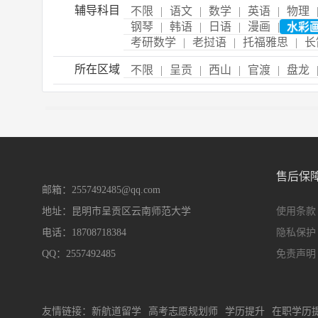
辅导科目
不限
|
语文
|
数学
|
英语
|
物理
钢琴
|
韩语
|
日语
|
漫画
|
水彩
考研数学
|
老挝语
|
托福雅思
|
长
所在区域
不限
|
呈贡
|
西山
|
官渡
|
盘龙
售后保
邮箱：2557492485@qq.com
地址：昆明市呈贡区云南师范大学
使用条款
电话：18708718384
隐私保护
QQ：2557492485
免责声明
友情链接：
新航道留学
高考志愿规划师
学历提升
在职学历