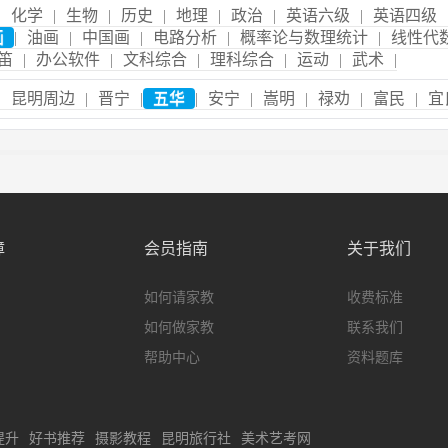
|
化学
|
生物
|
历史
|
地理
|
政治
|
英语六级
|
英语四级
画
|
油画
|
中国画
|
电路分析
|
概率论与数理统计
|
线性代
笛
|
办公软件
|
文科综合
|
理科综合
|
运动
|
武术
|
|
昆明周边
|
晋宁
|
五华
|
安宁
|
嵩明
|
禄劝
|
富民
|
宜
障
会员指南
关于我们
如何请家教
收费标准
如何做家教
联系我们
帮助中心
资料题库
提升
好书推荐
摄影教程
昆明旅行社
美术艺考网