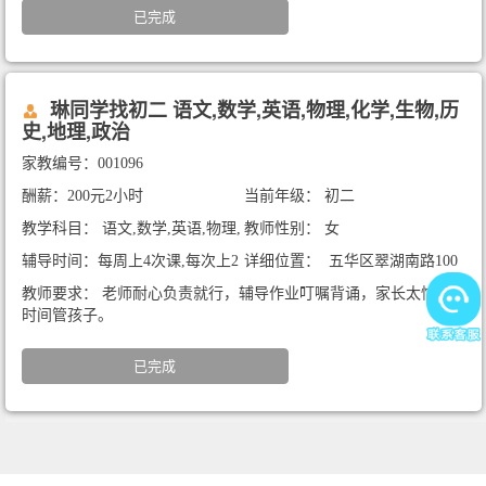
已完成
琳同学找初二 语文,数学,英语,物理,化学,生物,历
史,地理,政治
家教编号：001096
酬薪：200元2小时
当前年级： 初二
教学科目： 语文,数学,英语,物理,
教师性别： 女
化学,生物,历史,地理,政治
辅导时间：每周上4次课,每次上2
详细位置： 五华区翠湖南路100
小时
号物资大院5栋
教师要求： 老师耐心负责就行，辅导作业叮嘱背诵，家长太忙没
时间管孩子。
已完成