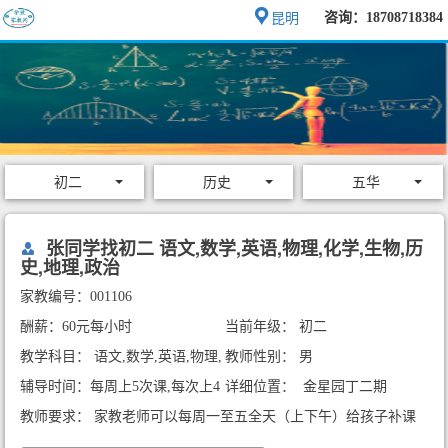
咨询：18708718384
昆明
初二
历史
五华
张同学找初二 语文,数学,英语,物理,化学,生物,历
史,地理,政治
家教编号：001106
酬薪：60元每小时
当前年级： 初二
教学科目： 语文,数学,英语,物理,
教师性别： 男
化学,生物,历史,地理,政治
辅导时间：每周上5次课,每次上4
详细位置： 金星园丁二期
小时
教师要求： 家教老师可以每周一至五全天（上下午）给孩子补课