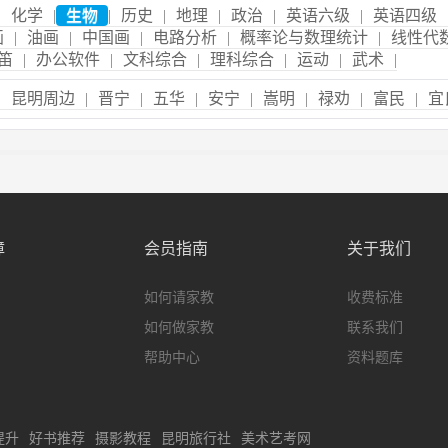
|
化学
|
生物
|
历史
|
地理
|
政治
|
英语六级
|
英语四级
画
|
油画
|
中国画
|
电路分析
|
概率论与数理统计
|
线性代
笛
|
办公软件
|
文科综合
|
理科综合
|
运动
|
武术
|
|
昆明周边
|
晋宁
|
五华
|
安宁
|
嵩明
|
禄劝
|
富民
|
宜
障
会员指南
关于我们
如何请家教
收费标准
如何做家教
联系我们
帮助中心
资料题库
提升
好书推荐
摄影教程
昆明旅行社
美术艺考网