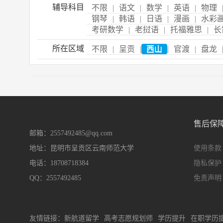
辅导科目
不限
|
语文
|
数学
|
英语
|
物理
钢琴
|
韩语
|
日语
|
漫画
|
水彩
考研数学
|
老挝语
|
托福雅思
|
长
所在区域
不限
|
呈贡
|
西山
|
官渡
|
盘龙
售后保
邮箱：2557492485@qq.com
地址：昆明市呈贡区云南师范大学
使用条款
电话：18708718384
隐私保护
QQ：2557492485
免责声明
友情链接：
新航道留学
高考志愿规划师
学历提升
在职学历