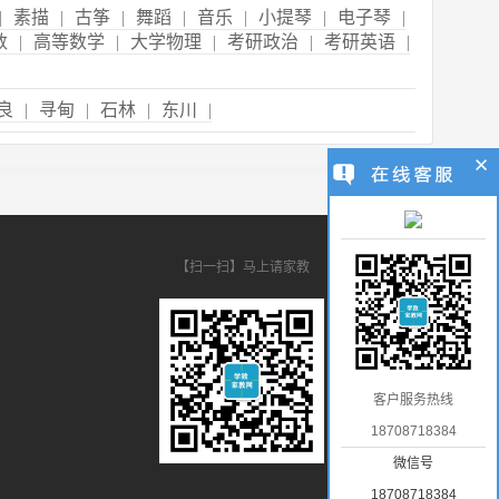
|
素描
|
古筝
|
舞蹈
|
音乐
|
小提琴
|
电子琴
|
数
|
高等数学
|
大学物理
|
考研政治
|
考研英语
|
良
|
寻甸
|
石林
|
东川
|
【扫一扫】马上请家教
客户服务热线
18708718384
微信号
18708718384