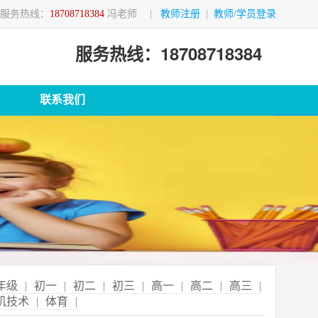
服务热线：
18708718384
冯老师
|
教师注册
|
教师/学员登录
服务热线：18708718384
联系我们
年级
|
初一
|
初二
|
初三
|
高一
|
高二
|
高三
|
机技术
|
体育
|