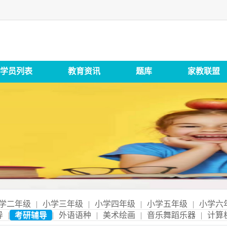
学员列表
教育资讯
题库
家教联盟
学二年级
|
小学三年级
|
小学四年级
|
小学五年级
|
小学六
导
|
考研辅导
|
外语语种
|
美术绘画
|
音乐舞蹈乐器
|
计算