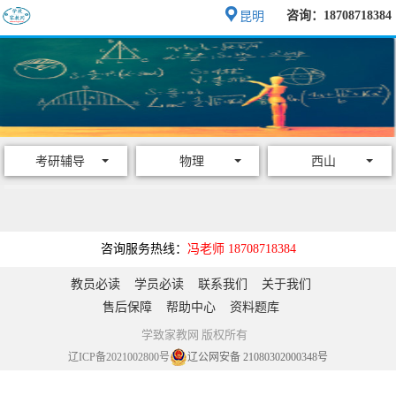
咨询：18708718384
昆明
考研辅导
物理
西山
咨询服务热线：
冯老师 18708718384
教员必读
学员必读
联系我们
关于我们
售后保障
帮助中心
资料题库
学致家教网 版权所有
辽ICP备2021002800号
辽公网安备 21080302000348号