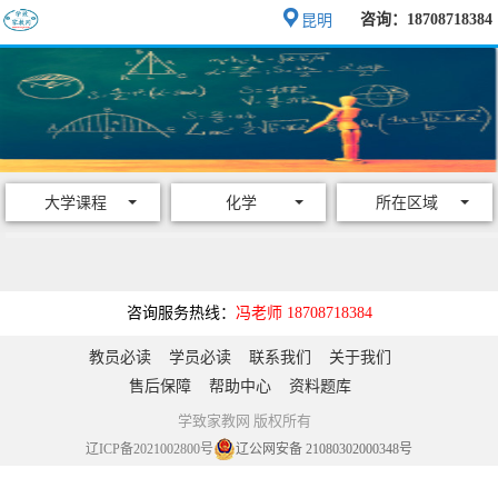
咨询：18708718384
昆明
大学课程
化学
所在区域
咨询服务热线：
冯老师 18708718384
教员必读
学员必读
联系我们
关于我们
售后保障
帮助中心
资料题库
学致家教网 版权所有
辽ICP备2021002800号
辽公网安备 21080302000348号