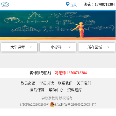
咨询：18708718384
昆明
大学课程
小提琴
所在区域
咨询服务热线：
冯老师 18708718384
教员必读
学员必读
联系我们
关于我们
售后保障
帮助中心
资料题库
学致家教网 版权所有
辽ICP备2021002800号
辽公网安备 21080302000348号