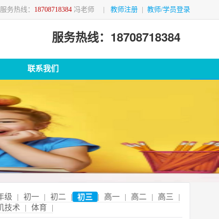
服务热线：
18708718384
冯老师
|
教师注册
|
教师/学员登录
服务热线：18708718384
联系我们
年级
|
初一
|
初二
|
初三
|
高一
|
高二
|
高三
|
机技术
|
体育
|