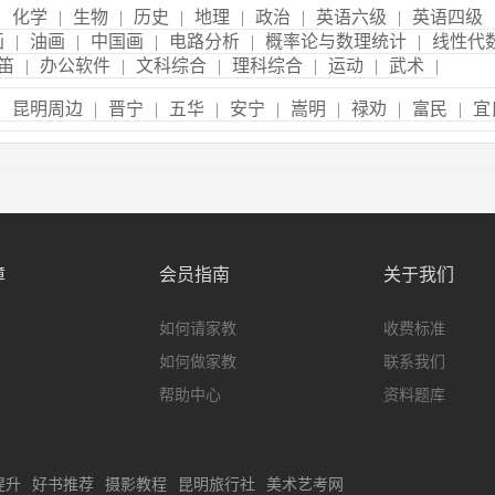
|
化学
|
生物
|
历史
|
地理
|
政治
|
英语六级
|
英语四级
画
|
油画
|
中国画
|
电路分析
|
概率论与数理统计
|
线性代
笛
|
办公软件
|
文科综合
|
理科综合
|
运动
|
武术
|
|
昆明周边
|
晋宁
|
五华
|
安宁
|
嵩明
|
禄劝
|
富民
|
宜
障
会员指南
关于我们
如何请家教
收费标准
如何做家教
联系我们
帮助中心
资料题库
提升
好书推荐
摄影教程
昆明旅行社
美术艺考网