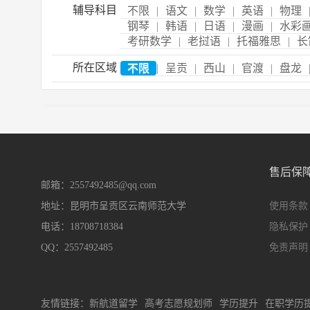
辅导科目
不限
|
语文
|
数学
|
英语
|
物理
钢琴
|
韩语
|
日语
|
漫画
|
水彩
考研数学
|
老挝语
|
托福雅思
|
长
所在区域
不限
|
呈贡
|
西山
|
官渡
|
盘龙
售后保
邮箱：2557492485@qq.com
地址：昆明市呈贡区云南师范大学
使用条款
电话：18708718384
隐私保护
QQ：2557492485
免责声明
友情链接：
新航道留学
高考志愿规划师
学历提升
在职学历