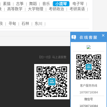
|
素描
|
古筝
|
舞蹈
|
音乐
|
小提琴
|
电子琴
|
数
|
高等数学
|
大学物理
|
考研政治
|
考研英语
|
良
|
寻甸
|
石林
|
东川
|
【扫一扫】马上请家教
客户服务热线
18708718384
微信号
18708718384