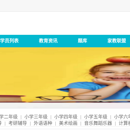
学员列表
教育资讯
题库
家教联盟
学二年级
|
小学三年级
|
小学四年级
|
小学五年级
|
小学六
导
|
考研辅导
|
外语语种
|
美术绘画
|
音乐舞蹈乐器
|
计算