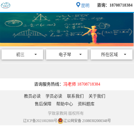
咨询：18708718384
昆明
初三
电子琴
所在区域
咨询服务热线：
冯老师 18708718384
教员必读
学员必读
联系我们
关于我们
售后保障
帮助中心
资料题库
学致家教网 版权所有
辽ICP备2021002800号
辽公网安备 21080302000348号