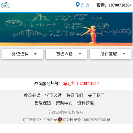
咨询：18708718384
昆明
外语语种
英语六级
所在区域
咨询服务热线：
冯老师 18708718384
教员必读
学员必读
联系我们
关于我们
售后保障
帮助中心
资料题库
学致家教网 版权所有
辽ICP备2021002800号
辽公网安备 21080302000348号