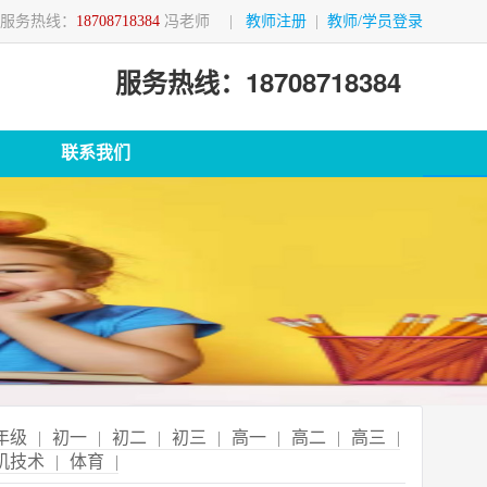
服务热线：
18708718384
冯老师
|
教师注册
|
教师/学员登录
服务热线：18708718384
联系我们
年级
|
初一
|
初二
|
初三
|
高一
|
高二
|
高三
|
机技术
|
体育
|