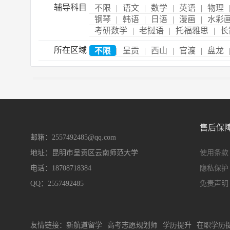
辅导科目
不限
|
语文
|
数学
|
英语
|
物理
钢琴
|
韩语
|
日语
|
漫画
|
水彩
考研数学
|
老挝语
|
托福雅思
|
长
所在区域
不限
|
呈贡
|
西山
|
官渡
|
盘龙
售后保
邮箱：2557492485@qq.com
地址：昆明市呈贡区云南师范大学
使用条款
电话：18708718384
隐私保护
QQ：2557492485
免责声明
友情链接：
新航道留学
高考志愿规划师
学历提升
在职学历