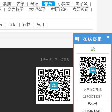
|
素描
|
古筝
|
舞蹈
|
音乐
|
小提琴
|
电子琴
|
数
|
高等数学
|
大学物理
|
考研政治
|
考研英语
|
良
|
寻甸
|
石林
|
东川
|
【扫一扫】马上请家教
客户服务热线
18708718384
微信号
18708718384