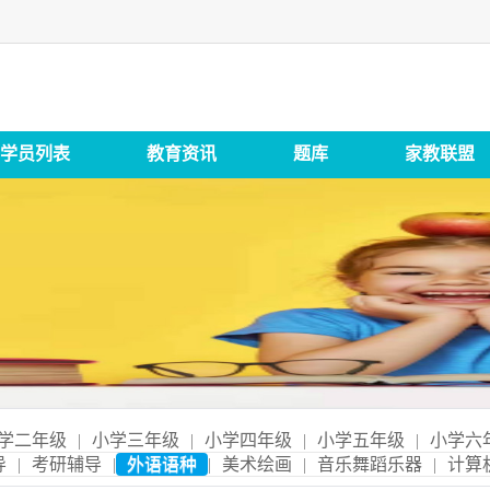
学员列表
教育资讯
题库
家教联盟
学二年级
|
小学三年级
|
小学四年级
|
小学五年级
|
小学六
导
|
考研辅导
|
外语语种
|
美术绘画
|
音乐舞蹈乐器
|
计算