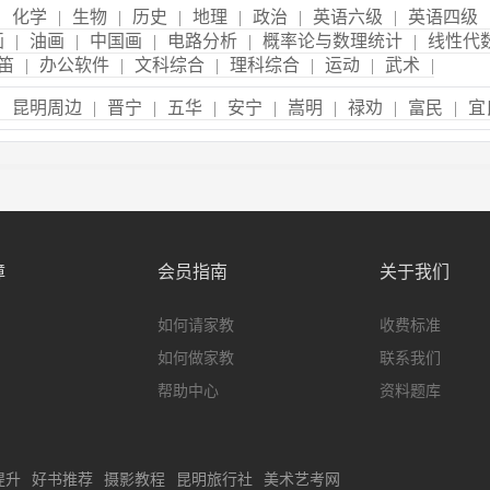
|
化学
|
生物
|
历史
|
地理
|
政治
|
英语六级
|
英语四级
画
|
油画
|
中国画
|
电路分析
|
概率论与数理统计
|
线性代
笛
|
办公软件
|
文科综合
|
理科综合
|
运动
|
武术
|
|
昆明周边
|
晋宁
|
五华
|
安宁
|
嵩明
|
禄劝
|
富民
|
宜
障
会员指南
关于我们
如何请家教
收费标准
如何做家教
联系我们
帮助中心
资料题库
提升
好书推荐
摄影教程
昆明旅行社
美术艺考网