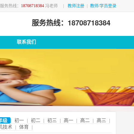
服务热线：
18708718384
冯老师
|
教师注册
|
教师/学员登录
服务热线：18708718384
联系我们
年级
|
初一
|
初二
|
初三
|
高一
|
高二
|
高三
|
机技术
|
体育
|