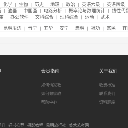
|
化学
|
生物
|
历史
|
地理
|
政治
|
英语六级
|
英语四级
画
|
油画
|
中国画
|
电路分析
|
概率论与数理统计
|
线性代
笛
|
办公软件
|
文科综合
|
理科综合
|
运动
|
武术
|
|
昆明周边
|
晋宁
|
五华
|
安宁
|
嵩明
|
禄劝
|
富民
|
宜
障
会员指南
关于我们
如何请家教
收费标准
如何做家教
联系我们
帮助中心
资料题库
提升
好书推荐
摄影教程
昆明旅行社
美术艺考网