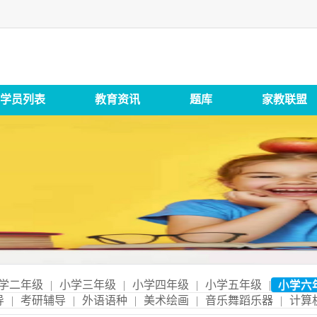
学员列表
教育资讯
题库
家教联盟
学二年级
|
小学三年级
|
小学四年级
|
小学五年级
|
小学六
导
|
考研辅导
|
外语语种
|
美术绘画
|
音乐舞蹈乐器
|
计算