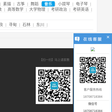
|
素描
|
古筝
|
舞蹈
|
音乐
|
小提琴
|
电子琴
|
数
|
高等数学
|
大学物理
|
考研政治
|
考研英语
|
良
|
寻甸
|
石林
|
东川
|
【扫一扫】马上请家教
客户服务热线
18708718384
微信号
18708718384