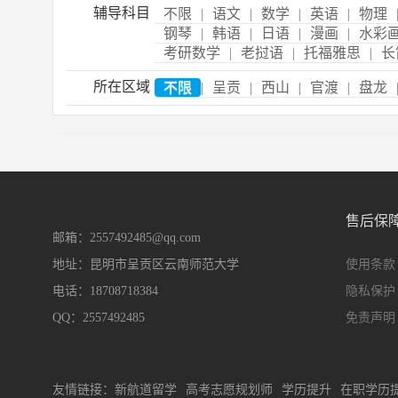
辅导科目
不限
|
语文
|
数学
|
英语
|
物理
钢琴
|
韩语
|
日语
|
漫画
|
水彩
考研数学
|
老挝语
|
托福雅思
|
长
所在区域
不限
|
呈贡
|
西山
|
官渡
|
盘龙
售后保
邮箱：2557492485@qq.com
地址：昆明市呈贡区云南师范大学
使用条款
电话：18708718384
隐私保护
QQ：2557492485
免责声明
友情链接：
新航道留学
高考志愿规划师
学历提升
在职学历