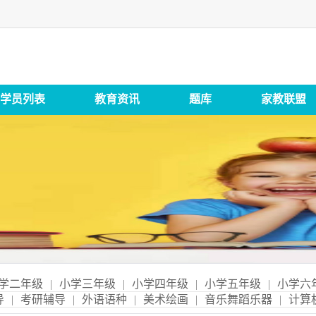
学员列表
教育资讯
题库
家教联盟
学二年级
|
小学三年级
|
小学四年级
|
小学五年级
|
小学六
导
|
考研辅导
|
外语语种
|
美术绘画
|
音乐舞蹈乐器
|
计算