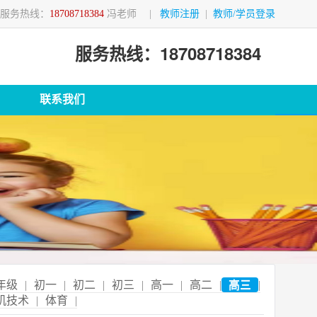
服务热线：
18708718384
冯老师
|
教师注册
|
教师/学员登录
服务热线：18708718384
联系我们
年级
|
初一
|
初二
|
初三
|
高一
|
高二
|
高三
|
机技术
|
体育
|