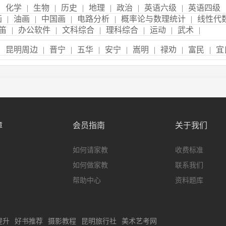
|
化学
|
生物
|
历史
|
地理
|
政治
|
英语六级
|
英语四级
画
|
油画
|
中国画
|
电路分析
|
概率论与数理统计
|
线性代
笛
|
办公软件
|
文科综合
|
理科综合
|
运动
|
武术
|
|
昆明周边
|
晋宁
|
五华
|
安宁
|
嵩明
|
禄劝
|
富民
|
宜
障
会员指南
关于我们
如何请家教
收费标准
如何做家教
联系我们
帮助中心
资料题库
提升
好书推荐
摄影教程
昆明旅行社
美术艺考网