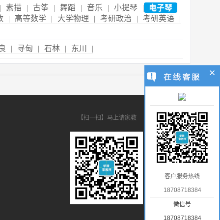
|
素描
|
古筝
|
舞蹈
|
音乐
|
小提琴
|
电子琴
|
数
|
高等数学
|
大学物理
|
考研政治
|
考研英语
|
良
|
寻甸
|
石林
|
东川
|
【扫一扫】马上请家教
客户服务热线
18708718384
微信号
18708718384