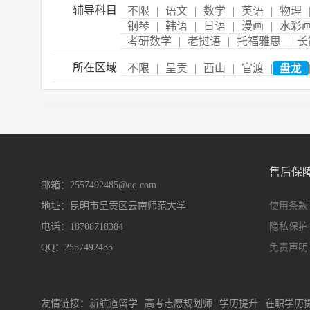
辅导科目
不限
|
语文
|
数学
|
英语
|
物理
钢琴
|
韩语
|
日语
|
漫画
|
水彩
考研数学
|
老挝语
|
托福雅思
|
长
所在区域
不限
|
呈贡
|
西山
|
官渡
|
盘龙
售后保
邮箱：2557492485@qq.com
地址：昆明市呈贡区云南师范大学
使用条款
电话：18708718384
隐私保护
QQ：2557492485
免责声明
友情链接：
新航道留学
高考志愿规划师
学历提升
在职学历