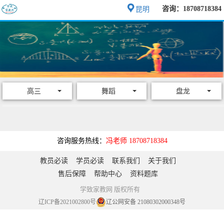
咨询：18708718384
昆明
高三
舞蹈
盘龙
咨询服务热线：
冯老师 18708718384
教员必读
学员必读
联系我们
关于我们
售后保障
帮助中心
资料题库
学致家教网 版权所有
辽ICP备2021002800号
辽公网安备 21080302000348号