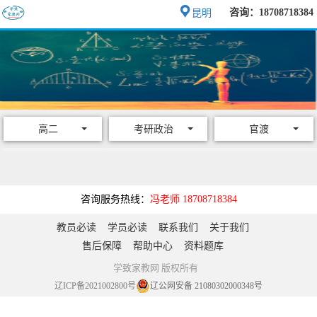
咨询：18708718384
昆明
高二
考研政治
官渡
咨询服务热线：
冯老师 18708718384
教员必读
学员必读
联系我们
关于我们
售后保障
帮助中心
资料题库
学致家教网 版权所有
辽ICP备2021002800号
辽公网安备 21080302000348号